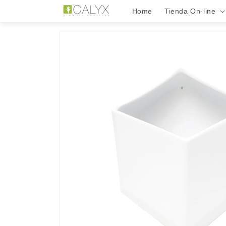
Ir
directamente
Home
Tienda On-line
al contenido
Ir
directamente
a la
información
del producto