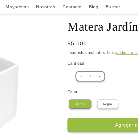
Mayoristas
Nosotros
Contacto
Blog
Buscar
Matera Jardín
Precio
95.000
habitual
Impuestos incluidos. Los
gastos de e
Cantidad
Cantidad
Reducir
Aumentar
cantidad
cantidad
para
para
Matera
Matera
Color
Jardín
Jardín
Vertical
Vertical
Blanco
Negro
Agregar al