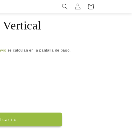
Iniciar
{{currency}}{{discount}} undefined
Carrito
sesión
View Cart
 Vertical
nvío
se calculan en la pantalla de pago.
 carrito